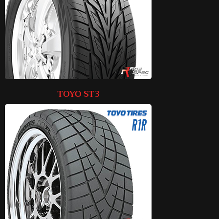
Read More
TOYO ST3