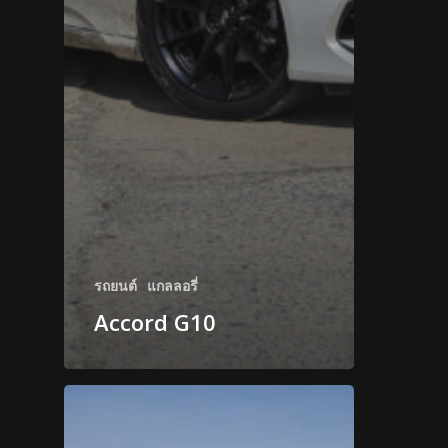
รถยนต์
แกลลอรี่
Accord G10