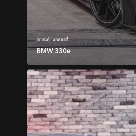
รถยนต์
แกลลอรี่
BMW 330e