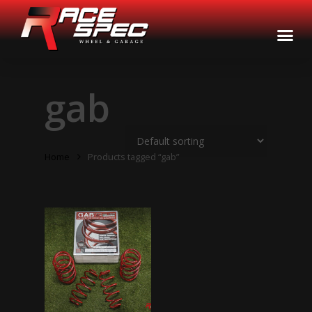
gab
Home
Products tagged “gab”