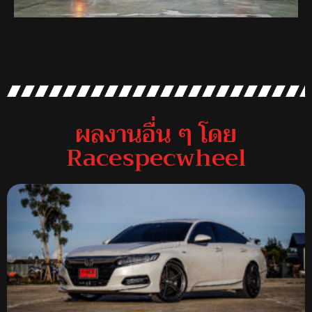
ผลงานอื่น ๆ โดย
Racespecwheel