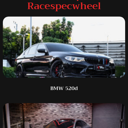
Racespecwheel
BMW 520d